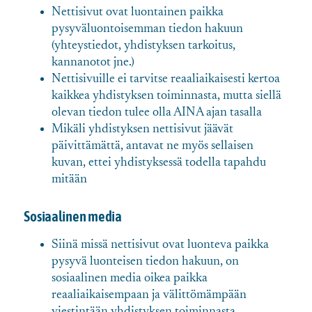
Nettisivut ovat luontainen paikka
pysyväluontoisemman tiedon hakuun
(yhteystiedot, yhdistyksen tarkoitus,
kannanotot jne.)
Nettisivuille ei tarvitse reaaliaikaisesti kertoa
kaikkea yhdistyksen toiminnasta, mutta siellä
olevan tiedon tulee olla AINA ajan tasalla
Mikäli yhdistyksen nettisivut jäävät
päivittämättä, antavat ne myös sellaisen
kuvan, ettei yhdistyksessä todella tapahdu
mitään
Sosiaalinen media
Siinä missä nettisivut ovat luonteva paikka
pysyvä luonteisen tiedon hakuun, on
sosiaalinen media oikea paikka
reaaliaikaisempaan ja välittömämpään
viestintään yhdistyksen toiminnasta