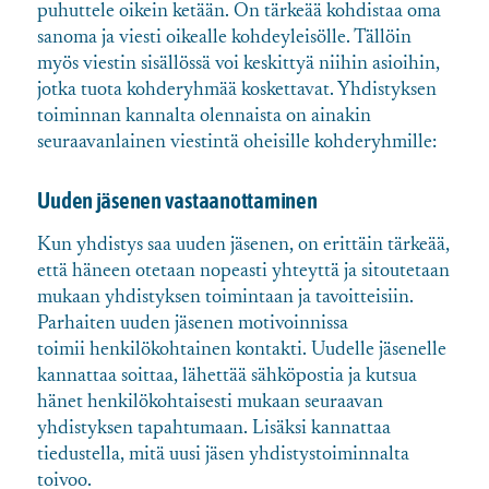
puhuttele oikein ketään. On tärkeää kohdistaa oma
sanoma ja viesti oikealle kohdeyleisölle. Tällöin
myös viestin sisällössä voi keskittyä niihin asioihin,
jotka tuota kohderyhmää koskettavat. Yhdistyksen
toiminnan kannalta olennaista on ainakin
seuraavanlainen viestintä oheisille kohderyhmille:
Uuden jäsenen vastaanottaminen
Kun yhdistys saa uuden jäsenen, on erittäin tärkeää,
että häneen otetaan nopeasti yhteyttä ja sitoutetaan
mukaan yhdistyksen toimintaan ja tavoitteisiin.
Parhaiten uuden jäsenen motivoinnissa
toimii henkilökohtainen kontakti. Uudelle jäsenelle
kannattaa soittaa, lähettää sähköpostia ja kutsua
hänet henkilökohtaisesti mukaan seuraavan
yhdistyksen tapahtumaan. Lisäksi kannattaa
tiedustella, mitä uusi jäsen yhdistystoiminnalta
toivoo.