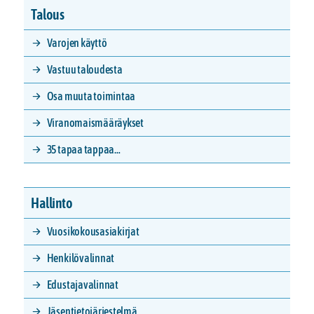
Talous
Varojen käyttö
Vastuu taloudesta
Osa muuta toimintaa
Viranomaismääräykset
35 tapaa tappaa…
Hallinto
Vuosikokousasiakirjat
Henkilövalinnat
Edustajavalinnat
Jäsentietojärjestelmä