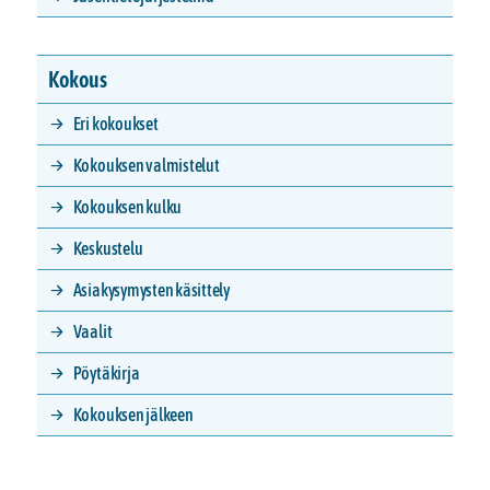
Kokous
Eri kokoukset
Kokouksen valmistelut
Kokouksen kulku
Keskustelu
Asiakysymysten käsittely
Vaalit
Pöytäkirja
Kokouksen jälkeen