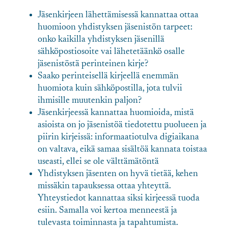
Jäsenkirjeen lähettämisessä kannattaa ottaa
huomioon yhdistyksen jäsenistön tarpeet:
onko kaikilla yhdistyksen jäsenillä
sähköpostiosoite vai lähetetäänkö osalle
jäsenistöstä perinteinen kirje?
Saako perinteisellä kirjeellä enemmän
huomiota kuin sähköpostilla, jota tulvii
ihmisille muutenkin paljon?
Jäsenkirjeessä kannattaa huomioida, mistä
asioista on jo jäsenistöä tiedotettu puolueen ja
piirin kirjeissä: informaatiotulva digiaikana
on valtava, eikä samaa sisältöä kannata toistaa
useasti, ellei se ole välttämätöntä
Yhdistyksen jäsenten on hyvä tietää, kehen
missäkin tapauksessa ottaa yhteyttä.
Yhteystiedot kannattaa siksi kirjeessä tuoda
esiin. Samalla voi kertoa menneestä ja
tulevasta toiminnasta ja tapahtumista.