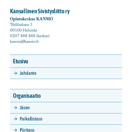
Kansallinen Sivistysliitto ry
Opintokeskus KANSIO
Töölönkatu 3
00100 Helsinki
0207 488 488 (keskus)
kansio@kansio.fi
Etusivu
Johdanto
Organisaatio
Jäsen
Paikallistaso
Piiritaso