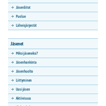
Jäsenliitot
Puolue
Läheisjärjestöt
Jäsenet
Miksi jäseneksi?
Jäsenhankinta
Jäsenhuolto
Liittyminen
Uusi jäsen
Aktiivisuus