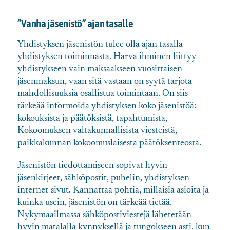
”Vanha jäsenistö” ajan tasalle
Yhdistyksen jäsenistön tulee olla ajan tasalla
yhdistyksen toiminnasta. Harva ihminen liittyy
yhdistykseen vain maksaakseen vuosittaisen
jäsenmaksun, vaan sitä vastaan on syytä tarjota
mahdollisuuksia osallistua toimintaan. On siis
tärkeää informoida yhdistyksen koko jäsenistöä:
kokouksista ja päätöksistä, tapahtumista,
Kokoomuksen valtakunnallisista viesteistä,
paikkakunnan kokoomuslaisesta päätöksenteosta.
Jäsenistön tiedottamiseen sopivat hyvin
jäsenkirjeet, sähköpostit, puhelin, yhdistyksen
internet-sivut. Kannattaa pohtia, millaisia asioita ja
kuinka usein, jäsenistön on tärkeää tietää.
Nykymaailmassa sähköpostiviestejä lähetetään
hyvin matalalla kynnyksellä ja tungokseen asti, kun