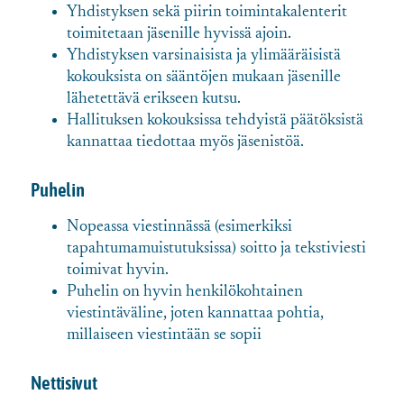
Yhdistyksen sekä piirin toimintakalenterit
toimitetaan jäsenille hyvissä ajoin.
Yhdistyksen varsinaisista ja ylimääräisistä
kokouksista on sääntöjen mukaan jäsenille
lähetettävä erikseen kutsu.
Hallituksen kokouksissa tehdyistä päätöksistä
kannattaa tiedottaa myös jäsenistöä.
Puhelin
Nopeassa viestinnässä (esimerkiksi
tapahtumamuistutuksissa) soitto ja tekstiviesti
toimivat hyvin.
Puhelin on hyvin henkilökohtainen
viestintäväline, joten kannattaa pohtia,
millaiseen viestintään se sopii
Nettisivut