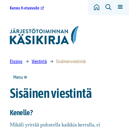
Kansio.fi-etusivulle
Etusivu
Viestintä
Sisäinen viestintä
Menu
Sisäinen viestintä
Kenelle?
Mikäli yrittää puhutella kaikkia kerralla, ei